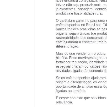
já se encontra consolidada. Ness
talvez não seja produzir mais, ma
já existentes: paisagem, identid
produtiva e hospitalidade rural.
O café abriu caminho para uma 
cafés especiais no Brasil nos ú
muitas regiões brasileiras se p
origens, sejam únicas (de produt
rastreabilidade, dos concursos d
café ajudaram a construir uma
n
diferenciação
.
Mais do que vender um produto, 
história. Esse movimento gerou e
fortalecer reputação, identidade t
especiais criaram condições fav
atividades ligadas à economia da
Se os cafés especiais ajudaram
origem e diferenciação, os vin
oportunidade de ampliar essa ló
ligadas ao território.
É nesse contexto que os vinhos
relevância.