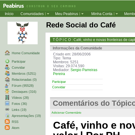
Início
Comunidades
Meu Peabirus
Minha Conta
Memb
Rede Social do Café
T Ó P I C O : Café, vinho e novas fronteiras de cap
Informações da Comunidade
Home Comunidade
Criado em: 28/06/2006
Tipo: Tema
Participar
Membros: 5251
Visitas: 29.074.590
Convidar
Mediador:
Sergio Parreiras
Membros (5251)
Pereira
Relacionadas (0)
Participar
Fórum (95528)
Convidar
Destaques (316)
Vídeos (28)
Comentários do Tópic
Fotos (36)
Links (19)
Adicionar Comentário
Apresentações (19)
Café, vinho e no
RSS
Atom