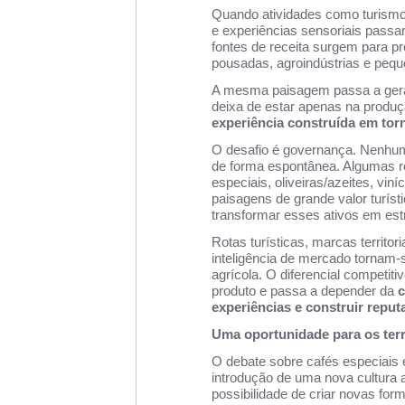
Quando atividades como turismo
e experiências sensoriais passam 
fontes de receita surgem para pr
pousadas, agroindústrias e pequ
A mesma paisagem passa a gerar
deixa de estar apenas na produç
experiência construída em tor
O desafio é governança. Nenhum
de forma espontânea. Algumas re
especiais, oliveiras/azeites, vin
paisagens de grande valor turí
transformar esses ativos em estr
Rotas turísticas, marcas territo
inteligência de mercado tornam-
agrícola. O diferencial competit
produto e passa a depender da
c
experiências e construir reput
Uma oportunidade para os terri
O debate sobre cafés especiais 
introdução de uma nova cultura 
possibilidade de criar novas for