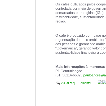
Os cafés cultivados pelos coo
controlada por meio de governan
demarcadas e protegidas (IGs), p
rastreabilidade, sustentabilidade
região.
O café é produzido com base nos
regeneração do meio ambiente; “S
das pessoas e garantindo ambien
“Governança”, gerando valor com 
sustentabilidade financeira a co
Mais informações à imprensa:
P1 Comunicação
(61) 98114-6632 /
pauloandre@a
Visualizar
|
|
Comentar
|