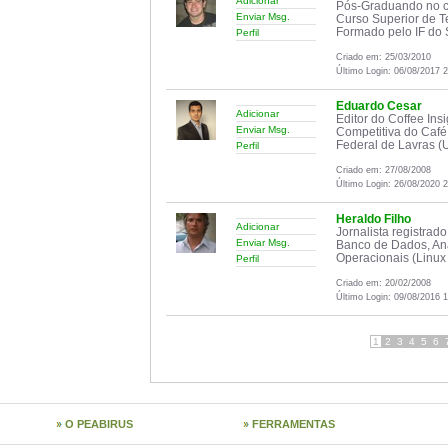
Adicionar
Pós-Graduando no cu
Enviar Msg.
Curso Superior de T
Formado pelo IF do 
Perfil
Criado em: 25/03/2010
Último Login: 06/08/2017 
Eduardo Cesar
Adicionar
Editor do Coffee Ins
Enviar Msg.
Competitiva do Café
Federal de Lavras (U
Perfil
Criado em: 27/08/2008
Último Login: 26/08/2020 
Heraldo Filho
Adicionar
Jornalista registra
Enviar Msg.
Banco de Dados, An
Operacionais (Linux 
Perfil
Criado em: 20/02/2008
Último Login: 09/08/2016 
1
2
3
4
5
6
O PEABIRUS
FERRAMENTAS