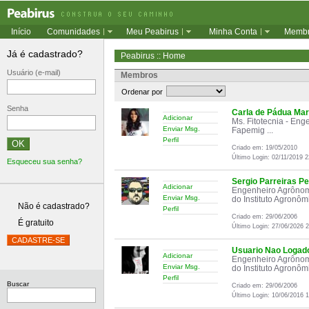
Início
Comunidades
Meu Peabirus
Minha Conta
Memb
Já é cadastrado?
Peabirus :: Home
Usuário (e-mail)
Membros
Ordenar por
Senha
Carla de Pádua Mar
Adicionar
Ms. Fitotecnia - Eng
Enviar Msg.
Fapemig ...
Perfil
Criado em: 19/05/2010
Último Login: 02/11/2019 2
Esqueceu sua senha?
Sergio Parreiras Pe
Adicionar
Engenheiro Agrônomo
Enviar Msg.
do Instituto Agronômi
Não é cadastrado?
Perfil
Criado em: 29/06/2006
É gratuito
Último Login: 27/06/2026 
Usuario Nao Logad
Adicionar
Engenheiro Agrônomo
Enviar Msg.
do Instituto Agronômi
Perfil
Buscar
Criado em: 29/06/2006
Último Login: 10/06/2016 