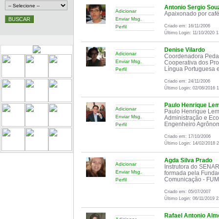
Antonio Sergio Sou
Adicionar
Apaixonado por café 
Enviar Msg.
Criado em: 16/11/2006
Perfil
Último Login: 11/10/2020 1
Denise Vilardo
Adicionar
Coordenadora Pedag
Enviar Msg.
Cooperativa dos Pro
Língua Portuguesa e 
Perfil
Criado em: 24/11/2006
Último Login: 02/08/2016 1
Paulo Henrique Le
Adicionar
Paulo Henrique Lem
Enviar Msg.
Administração e Eco
Engenheiro Agrônomo
Perfil
Criado em: 17/10/2006
Último Login: 14/02/2018 
Agda Silva Prado
Adicionar
Instrutora do SENAR
Enviar Msg.
formada pela Funda
Comunicação - FUMES
Perfil
Criado em: 05/07/2007
Último Login: 06/11/2019 2
Rafael Antonio Alm