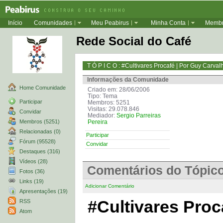
Início
Comunidades
Meu Peabirus
Minha Conta
Memb
Rede Social do Café
T Ó P I C O : #Cultivares Procafé | Por Guy Carval
Informações da Comunidade
Home Comunidade
Criado em: 28/06/2006
Tipo: Tema
Participar
Membros: 5251
Visitas: 29.078.846
Convidar
Mediador:
Sergio Parreiras
Membros (5251)
Pereira
Relacionadas (0)
Participar
Fórum (95528)
Convidar
Destaques (316)
Vídeos (28)
Comentários do Tópic
Fotos (36)
Links (19)
Adicionar Comentário
Apresentações (19)
#Cultivares Proc
RSS
Atom