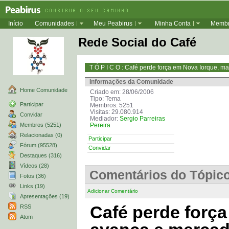
Início
Comunidades
Meu Peabirus
Minha Conta
Memb
Rede Social do Café
T Ó P I C O : Café perde força em Nova Iorque, ma
Informações da Comunidade
Home Comunidade
Criado em: 28/06/2006
Tipo: Tema
Participar
Membros: 5251
Visitas: 29.080.914
Convidar
Mediador:
Sergio Parreiras
Membros (5251)
Pereira
Relacionadas (0)
Participar
Fórum (95528)
Convidar
Destaques (316)
Vídeos (28)
Comentários do Tópic
Fotos (36)
Links (19)
Adicionar Comentário
Apresentações (19)
Café perde forç
RSS
Atom