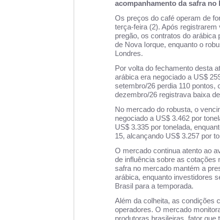
acompanhamento da safra no B
Os preços do café operam de for
terça-feira (2). Após registrare
pregão, os contratos do arábica
de Nova Iorque, enquanto o ro
Londres.
Por volta do fechamento desta at
arábica era negociado a US$ 259
setembro/26 perdia 110 pontos, 
dezembro/26 registrava baixa de
No mercado do robusta, o venci
negociado a US$ 3.462 por tone
US$ 3.335 por tonelada, enquant
15, alcançando US$ 3.257 por to
O mercado continua atento ao avan
de influência sobre as cotações
safra no mercado mantém a pres
arábica, enquanto investidores s
Brasil para a temporada.
Além da colheita, as condições 
operadores. O mercado monitora
produtoras brasileiras, fator qu