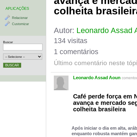
avança e mercad
colheita brasileir
APLICAÇÕES
Relacionar
Customizar
Autor:
Leonardo Assad 
134 visitas
Buscar
1 comentários
Último comentário neste tóp
Leonardo Assad Aoun
comentou
Café perde força em 
avança e mercado seg
colheita brasileira
Após iniciar o dia em alta, ará
enquanto robusta mantém gan