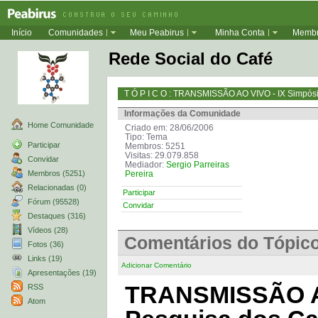
Início
Comunidades
Meu Peabirus
Minha Conta
Memb
Rede Social do Café
T Ó P I C O : TRANSMISSÃO AO VIVO - IX Simpósi
Informações da Comunidade
Home Comunidade
Criado em: 28/06/2006
Tipo: Tema
Participar
Membros: 5251
Visitas: 29.079.858
Convidar
Mediador:
Sergio Parreiras
Membros (5251)
Pereira
Relacionadas (0)
Participar
Fórum (95528)
Convidar
Destaques (316)
Vídeos (28)
Comentários do Tópic
Fotos (36)
Links (19)
Adicionar Comentário
Apresentações (19)
TRANSMISSÃO AO
RSS
Atom