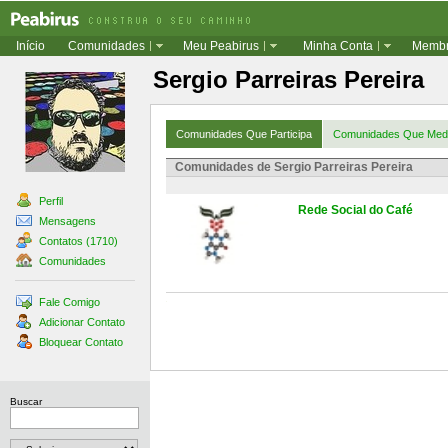
Início
Comunidades
Meu Peabirus
Minha Conta
Memb
Sergio Parreiras Pereira
Comunidades Que Participa
Comunidades Que Med
Comunidades de Sergio Parreiras Pereira
Perfil
Rede Social do Café
Mensagens
Contatos (1710)
Comunidades
Fale Comigo
Adicionar Contato
Bloquear Contato
Buscar