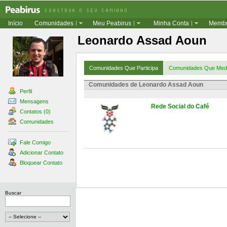
Início
Comunidades
Meu Peabirus
Minha Conta
Memb
Leonardo Assad Aoun
Comunidades Que Participa
Comunidades Que Med
Comunidades de Leonardo Assad Aoun
Perfil
Mensagens
Rede Social do Café
Contatos (0)
Comunidades
Fale Comigo
Adicionar Contato
Bloquear Contato
Buscar