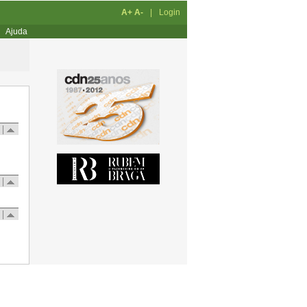
A+
A-
|
Login
Ajuda