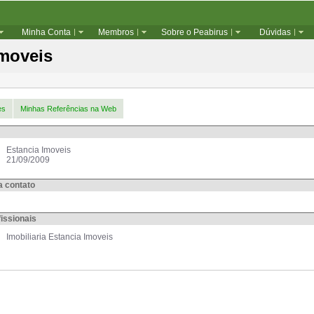
Minha Conta
Membros
Sobre o Peabirus
Dúvidas
Imoveis
es
Minhas Referências na Web
Estancia Imoveis
21/09/2009
a contato
issionais
Imobiliaria Estancia Imoveis